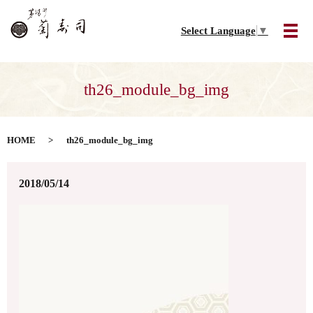
Select Language
▼
メ
th26_module_bg_img
HOME
th26_module_bg_img
2018/05/14