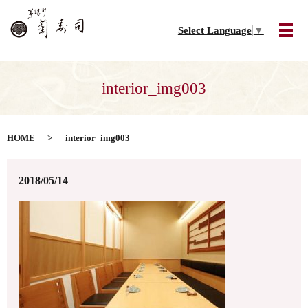
Select Language
▼
メ
interior_img003
HOME
interior_img003
2018/05/14