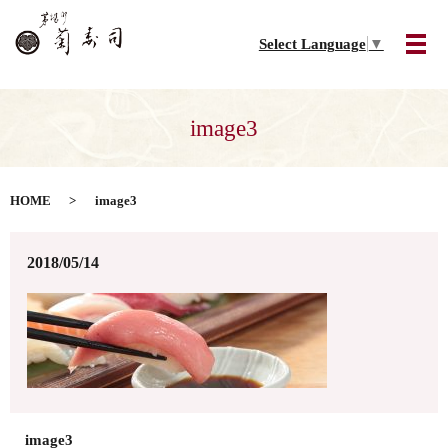
Select Language
▼
メ
image3
HOME
image3
2018/05/14
image3