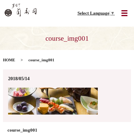
Select Language
▼
メ
course_img001
HOME
course_img001
2018/05/14
course_img001