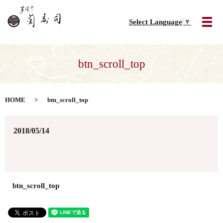
Select Language
▼
メ
btn_scroll_top
HOME
btn_scroll_top
2018/05/14
btn_scroll_top